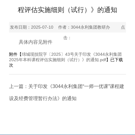
程评估实施细则（试行）》的通知
发布日期：2025-07-10 作者：3044永利集团教研办 点
击：
具体内容见附件
附件【
绵城现技院字〔2025〕43号关于印发《3044永利集团
2025年本科课程评估实施细则（试行）》的通知.pdf
】已下载
次
上一篇：
关于印发《3044永利集团“一师一优课”课程建
设及经费管理暂行办法》的通知
下一篇：
关于印发《3044永利集团教科研项目管理实施
细则（试行）》的通知