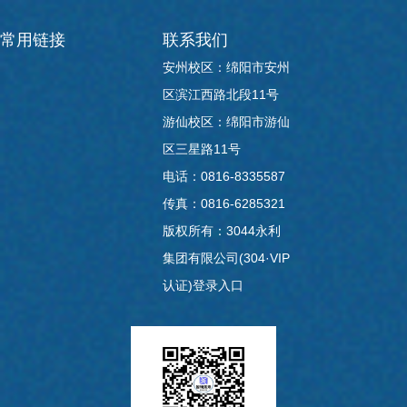
常用链接
联系我们
安州校区：绵阳市安州
区滨江西路北段11号
游仙校区：绵阳市游仙
区三星路11号
电话：0816-8335587
传真：0816-6285321
版权所有：3044永利
集团有限公司(304·VIP
认证)登录入口