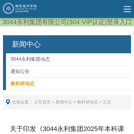
3044永利集团有限公司(304·VIP认证)登录入口
新闻中心
3044永利集团动态
通知公告
教科研动态
当前位置：
公司首页
>
新闻中心
>
教科研动态
>
正文
关于印发《3044永利集团2025年本科课